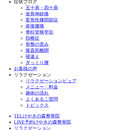
症状ブログ
五十肩・四十肩
坐骨神経痛
変形性膝関節症
産後腰痛
脊柱管狭窄症
頚椎症
骨盤の歪み
腹直筋離開
寝違え
ぎっくり腰
お客様の声
リラクゼーション
リラクゼーションピュア
メニュー・料金
施術の流れ
よくあるご質問
トピックス
TEL
けやきの森整骨院
LINE予約
けやきの森整骨院
リラクゼーション