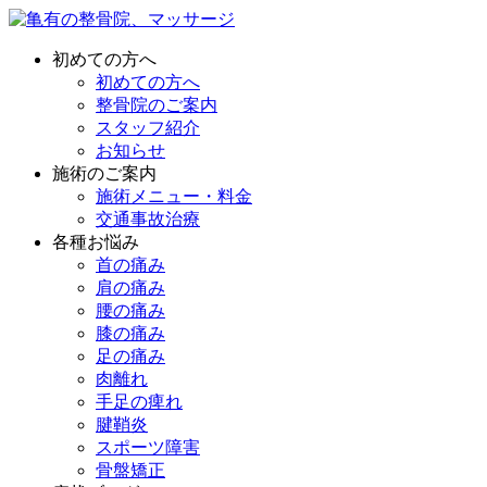
初めての方へ
初めての方へ
整骨院のご案内
スタッフ紹介
お知らせ
施術のご案内
施術メニュー・料金
交通事故治療
各種お悩み
首の痛み
肩の痛み
腰の痛み
膝の痛み
足の痛み
肉離れ
手足の痺れ
腱鞘炎
スポーツ障害
骨盤矯正