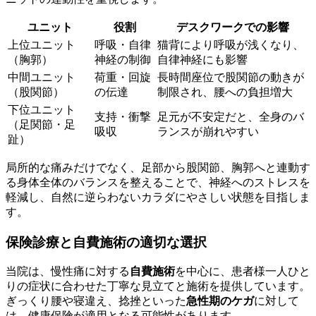
ユニット
役割
デスクワークでの影響
上位ユニット
呼吸・自律
猫背により呼吸が浅くなり、
（胸郭）
神経の制御
自律神経にも影響
中間ユニット
荷重・回旋
長時間座位で股関節の動きが
（股関節）
の伝達
制限され、腰への負担増大
下位ユニット
支持・衝撃
足元が不安定だと、全身のバ
（足関節・足
吸収
ランスが崩れやすい
趾）
局所的な痛みだけでなく、足部から股関節、胸郭へと連動す
る身体全体のバランスを整えることで、神経へのストレスを
軽減し、自然に逆らわないカラダにやさしい状態を目指しま
す。
保険診療と自費施術の適切な選択
当院は、慢性痛に対する
自費施術
を中心に、患者様一人ひと
りの症状に合わせた丁寧な見立てと施術を提供しています。
ぎっくり腰や寝違え、捻挫といった
急性期のケガ
に対して
は、健康保険が適用となる可能性があります。