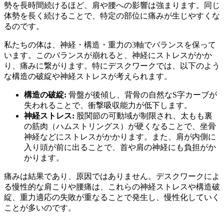
勢を長時間続けるほど、肩や腰への影響は強まります。同じ
体勢を長く続けることで、特定の部位に痛みが生じやすくな
るのです。
私たちの体は、神経・構造・重力の3軸でバランスを保って
います。このバランスが崩れると、神経にストレスがかか
り、痛みに繋がります。特にデスクワークでは、以下のよう
な構造の破綻や神経ストレスが考えられます。
構造の破綻:
骨盤が後傾し、背骨の自然なS字カーブが
失われることで、衝撃吸収能力が低下します。
神経ストレス:
股関節の可動域が制限され、太もも裏
の筋肉（ハムストリングス）が硬くなることで、坐骨
神経などにストレスがかかります。また、肩が内側に
入り頭が前に出ることで、首や肩の神経にも負担がか
かります。
痛みは結果であり、原因ではありません。デスクワークによ
る慢性的な肩こりや腰痛は、これらの神経ストレスや構造破
綻、重力適応の失敗が重なることで発生し、慢性化していく
ことが多いのです。