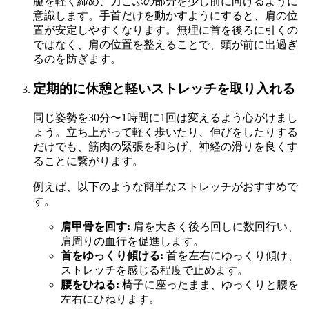
脇を軽く締め、力こぶの部分を少し前に向けるように
意識します。手首だけを動かすようにすると、肩の位
置が安定しやすくなります。無理に首を後ろに引くの
ではなく、肩の位置を整えることで、頭が前に出過ぎ
るのを防ぎます。
定期的に休憩と軽いストレッチを取り入れる
同じ姿勢を30分〜1時間に1回は変えるよう心がけまし
ょう。立ち上がって軽く歩いたり、伸びをしたりする
だけでも、筋肉の緊張を和らげ、神経の滑りを良くす
ることに繋がります。
例えば、以下のような簡単なストレッチがおすすめで
す。
肩甲骨を回す:
肩を大きく後ろ回しに数回行い、
肩周りの血行を促進します。
首をゆっくり傾ける:
首を左右にゆっくり傾け、
ストレッチを感じる程度で止めます。
腰をひねる:
椅子に座ったまま、ゆっくりと腰を
左右にひねります。