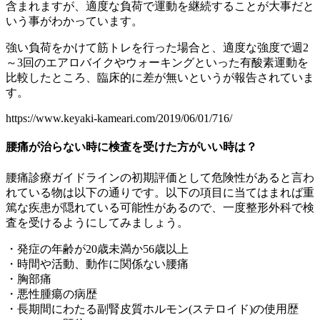
含まれますが、適度な負荷で運動を継続することが大事だと
いう事がわかっています。
強い負荷をかけて筋トレを行った場合と、適度な強度で週2
～3回のエアロバイクやウォーキングといった有酸素運動を
比較したところ、臨床的に差が無いというが報告されていま
す。
https://www.keyaki-kameari.com/2019/06/01/716/
腰痛が治らない時に検査を受けた方がいい時は？
腰痛診療ガイドラインの初期評価として危険性があると言わ
れている物は以下の通りです。以下の項目に当てはまれば重
篤な疾患が隠れている可能性があるので、一度整形外科で検
査を受けるようにしてみましょう。
・発症の年齢が20歳未満か56歳以上
・時間や活動、動作に関係ない腰痛
・胸部痛
・悪性腫瘍の病歴
・長期間にわたる副腎皮質ホルモン(ステロイド)の使用歴