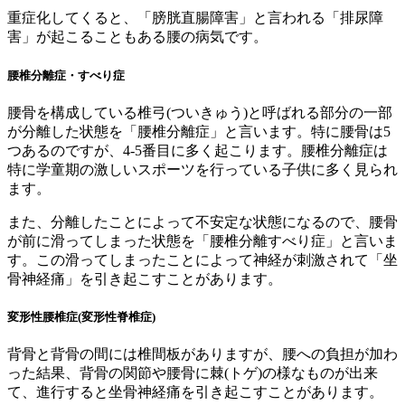
重症化してくると、「膀胱直腸障害」と言われる「排尿障
害」が起こることもある腰の病気です。
腰椎分離症・すべり症
腰骨を構成している椎弓(ついきゅう)と呼ばれる部分の一部
が分離した状態を「腰椎分離症」と言います。特に腰骨は5
つあるのですが、4-5番目に多く起こります。腰椎分離症は
特に学童期の激しいスポーツを行っている子供に多く見られ
ます。
また、分離したことによって不安定な状態になるので、腰骨
が前に滑ってしまった状態を「腰椎分離すべり症」と言いま
す。この滑ってしまったことによって神経が刺激されて「坐
骨神経痛」を引き起こすことがあります。
変形性腰椎症(変形性脊椎症)
背骨と背骨の間には椎間板がありますが、腰への負担が加わ
った結果、背骨の関節や腰骨に棘(トゲ)の様なものが出来
て、進行すると坐骨神経痛を引き起こすことがあります。