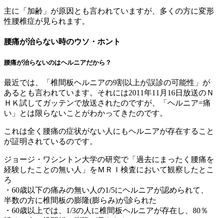
主に「加齢」が原因とも言われていますが、多くの方に変形
性腰椎症が見られます。
腰痛が治らない時のウソ・ホント
腰痛が治らないのはヘルニアだから？
最近では、「椎間板ヘルニアの9割以上が誤診の可能性」が
あるとも言われています。それには2011年11月16日放送のＮ
ＨＫ試してガッテンで放送されたのですが、「ヘルニア=痛
い」とは限らないことがわかってきたのです。
これは全く腰痛の症状がない人にもヘルニアが存在すること
が証明されているのです。
ジョージ・ワシントン大学の研究で「過去にまったく腰痛を
経験したことの無い人」をＭＲＩ検査において観察したとこ
ろ
・60歳以下の痛みの無い人の1/5にヘルニアが認められて、
半数の方に椎間板の膨隆(膨らみ)が診られた
・60歳以上では、1/3の人に椎間板ヘルニアが存在し、80％