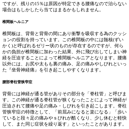
ですが、残りの15％は原因が特定できる腰痛なので治らない
場合はもしかしたら当てはまるかもしれません。
椎間板ヘルニア
椎間板は、背骨と背骨の間にあり衝撃を吸収する為のクッシ
ョンの役割を持っています。この椎間板の中には髄核(ずい
かく)と呼ばれるゼリー状のものが存在するのですが、何ら
かの負担が椎間板に加わった結果、外に飛び出してしまい神
経を圧迫することによって椎間板ヘルニアとなります。腰痛
以外には、お尻や太もも裏の痛み、足の痛みやしびれといっ
た『坐骨神経痛』を引き起こしやすくなります。
腰部脊柱管狭窄症
背骨には神経が通る管がありその部分を「脊柱管」と呼びま
す。この神経が通る脊柱管が狭くなったことによって神経が
圧迫されて腰痛や足の痛み・しびれを引き起こします。脊柱
管狭窄症の特徴として、「前屈みになると楽になる」「歩い
ていると段々足の痛みやｓびれが酷くなり、少し休むと軽快
して、また同じ症状を繰り返す」といったことがあります。