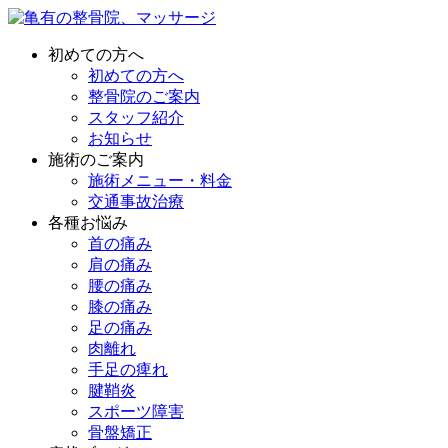
初めての方へ
初めての方へ
整骨院のご案内
スタッフ紹介
お知らせ
施術のご案内
施術メニュー・料金
交通事故治療
各種お悩み
首の痛み
肩の痛み
腰の痛み
膝の痛み
足の痛み
肉離れ
手足の痺れ
腱鞘炎
スポーツ障害
骨盤矯正