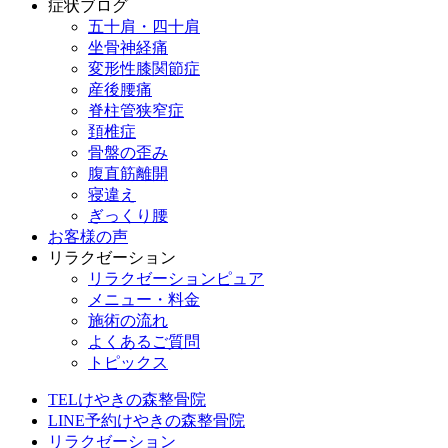
症状ブログ
五十肩・四十肩
坐骨神経痛
変形性膝関節症
産後腰痛
脊柱管狭窄症
頚椎症
骨盤の歪み
腹直筋離開
寝違え
ぎっくり腰
お客様の声
リラクゼーション
リラクゼーションピュア
メニュー・料金
施術の流れ
よくあるご質問
トピックス
TEL
けやきの森整骨院
LINE予約
けやきの森整骨院
リラクゼーション