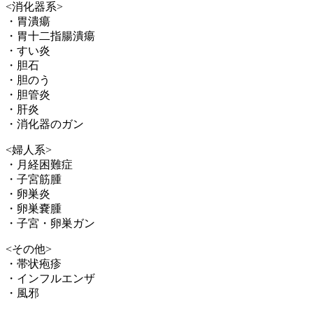
<消化器系>
・胃潰瘍
・胃十二指腸潰瘍
・すい炎
・胆石
・胆のう
・胆管炎
・肝炎
・消化器のガン
<婦人系>
・月経困難症
・子宮筋腫
・卵巣炎
・卵巣嚢腫
・子宮・卵巣ガン
<その他>
・帯状疱疹
・インフルエンザ
・風邪