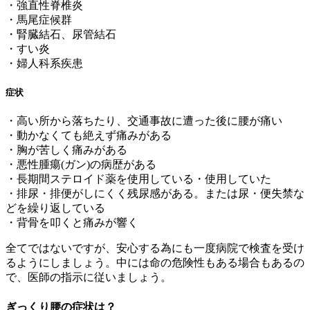
・強直性脊椎炎
・馬尾症候群
・腎臓結石、尿管結石
・すい炎
・婦人科系疾患
症状
・高い所から落ちたり、交通事故に遭った後に腰が痛い
・動かなくても絶えず痛みがある
・胸が苦しく痛みがある
・悪性腫瘍(ガン)の病歴がある
・長期間ステロイド薬を使用している・使用していた
・排尿・排便がしにくく残尿感がある。または尿・便失禁な
どを繰り返している
・背骨を叩くと痛みが響く
全てではないですが、安心する為にも一度病院で検査を受け
るようにしましょう。中には命の危険性もある場合もあるの
で、医師の指示に従いましょう。
ぎっくり腰の症状は？