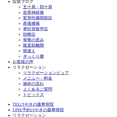
症状ブログ
五十肩・四十肩
坐骨神経痛
変形性膝関節症
産後腰痛
脊柱管狭窄症
頚椎症
骨盤の歪み
腹直筋離開
寝違え
ぎっくり腰
お客様の声
リラクゼーション
リラクゼーションピュア
メニュー・料金
施術の流れ
よくあるご質問
トピックス
TEL
けやきの森整骨院
LINE予約
けやきの森整骨院
リラクゼーション