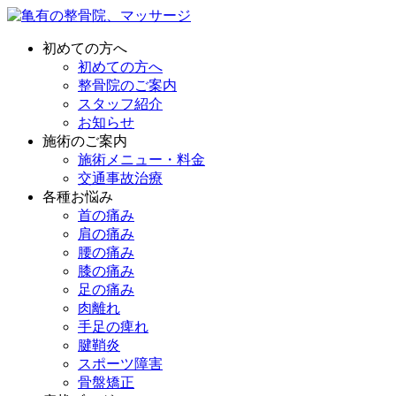
初めての方へ
初めての方へ
整骨院のご案内
スタッフ紹介
お知らせ
施術のご案内
施術メニュー・料金
交通事故治療
各種お悩み
首の痛み
肩の痛み
腰の痛み
膝の痛み
足の痛み
肉離れ
手足の痺れ
腱鞘炎
スポーツ障害
骨盤矯正