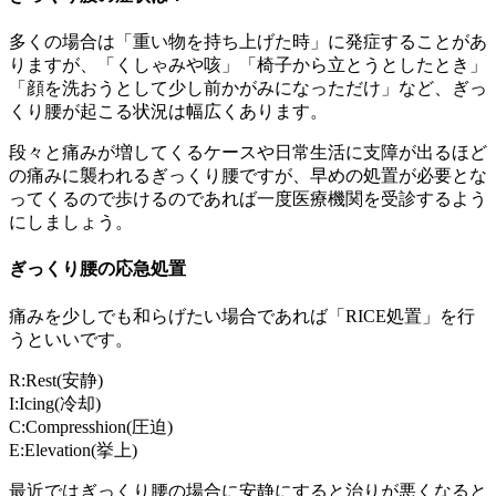
多くの場合は「重い物を持ち上げた時」に発症することがあ
りますが、「くしゃみや咳」「椅子から立とうとしたとき」
「顔を洗おうとして少し前かがみになっただけ」など、ぎっ
くり腰が起こる状況は幅広くあります。
段々と痛みが増してくるケースや日常生活に支障が出るほど
の痛みに襲われるぎっくり腰ですが、早めの処置が必要とな
ってくるので歩けるのであれば一度医療機関を受診するよう
にしましょう。
ぎっくり腰の応急処置
痛みを少しでも和らげたい場合であれば「RICE処置」を行
うといいです。
R:Rest(安静)
I:Icing(冷却)
C:Compresshion(圧迫)
E:Elevation(挙上)
最近ではぎっくり腰の場合に安静にすると治りが悪くなると