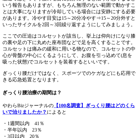
いう報告もありますが、もちろん無理のない範囲で動かすこ
とは大事になりますが冷却している場合には安静にする必要
があります。冷やす目安は15～20分冷やす⇒15～20分外すと
いったサイクルを2回～3回繰り返すようにしてみましょう。
ここでの圧迫はコルセットが該当し、挙上は仰向けになり膝
の裏や足の下に丸めた座布団などで足を高くすることです。
コルセットは痛みの緩和に用いる物なので、コルセットの中
心が骨盤の中心にくるようにして、お腹を引っ込めて(息を
吸った状態)でコルセットを装着するといいです。
ぎっくり腰だけではなく、スポーツでのケガなどにも応用で
きる応急処置となります。
ぎっくり腰治療の期間は？
やわらBizジャーナルの
【100名調査】ぎっくり腰はどのくら
いで治りましたか？
によると
・1週間以内 41％
・半年以内 23％
・3日以内 20％