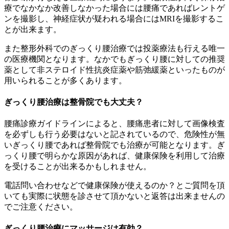
療でなかなか改善しなかった場合には腰痛であればレントゲ
ンを撮影し、神経症状が疑われる場合にはMRIを撮影するこ
とが出来ます。
また整形外科でのぎっくり腰治療では投薬療法も行える唯一
の医療機関となります。なかでもぎっくり腰に対しての推奨
薬として非ステロイド性抗炎症薬や筋弛緩薬といったものが
用いられることが多くあります。
ぎっくり腰治療は整骨院でも大丈夫？
腰痛診療ガイドラインによると、腰痛患者に対して画像検査
を必ずしも行う必要はないと記されているので、危険性が無
いぎっくり腰であれば整骨院でも治療が可能となります。ぎ
っくり腰で明らかな原因があれば、健康保険を利用して治療
を受けることが出来るかもしれません。
電話問い合わせなどで健康保険が使えるのか？とご質問を頂
いても実際に状態を診させて頂かないと返答は出来ませんの
でご注意ください。
ぎっくり腰治療にマッサージは有効？