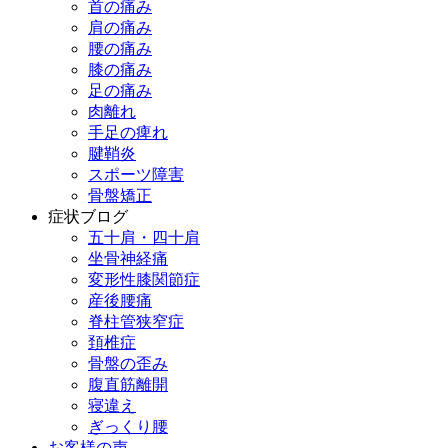
首の痛み
肩の痛み
腰の痛み
膝の痛み
足の痛み
肉離れ
手足の痺れ
腱鞘炎
スポーツ障害
骨盤矯正
症状ブログ
五十肩・四十肩
坐骨神経痛
変形性膝関節症
産後腰痛
脊柱管狭窄症
頚椎症
骨盤の歪み
腹直筋離開
寝違え
ぎっくり腰
お客様の声