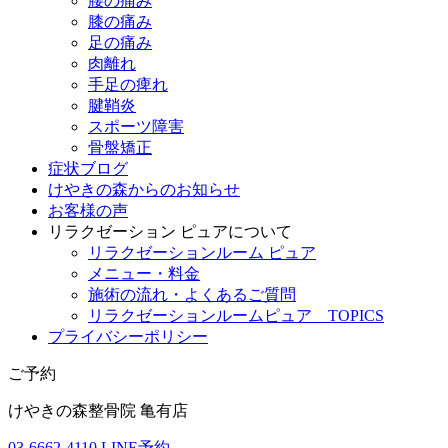
腰の痛み
膝の痛み
足の痛み
肉離れ
手足の痺れ
腱鞘炎
スポーツ障害
骨盤矯正
症状ブログ
けやきの森からのお知らせ
お客様の声
リラクゼーション ピュアについて
リラクゼーションルーム ピュア
メニュー・料金
施術の流れ・よくあるご質問
リラクゼーションルームピュア TOPICS
プライバシーポリシー
ご予約
けやきの森整骨院 亀有店
03-6662-4110
LINE予約