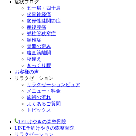
症状ブログ
五十肩・四十肩
坐骨神経痛
変形性膝関節症
産後腰痛
脊柱管狭窄症
頚椎症
骨盤の歪み
腹直筋離開
寝違え
ぎっくり腰
お客様の声
リラクゼーション
リラクゼーションピュア
メニュー・料金
施術の流れ
よくあるご質問
トピックス
TEL
けやきの森整骨院
LINE予約
けやきの森整骨院
リラクゼーション