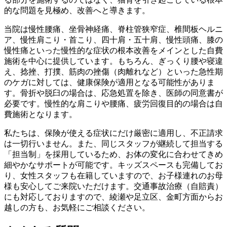
的な問題を見極め、改善へと導きます。
当院は慢性腰痛、坐骨神経痛、脊柱管狭窄症、椎間板ヘルニ
ア、慢性肩こり・首こり、四十肩・五十肩、慢性頭痛、膝の
慢性痛といった慢性的な症状の根本改善をメインとした自費
施術を中心に提供しています。もちろん、ぎっくり腰や寝違
え、捻挫、打撲、筋肉の挫傷（肉離れなど）といった急性期
のケガに対しては、健康保険が適用となる可能性がありま
す。骨折や脱臼の場合は、応急処置を除き、医師の同意書が
必要です。慢性的な肩こりや腰痛、疲労回復目的の場合は自
費施術となります。
私たちは、保険が使える症状にだけ厳密に適用し、不正請求
は一切行いません。また、同じスタッフが継続して担当する
「担当制」を採用しているため、お体の変化に合わせてきめ
細やかなサポートが可能です。キッズスペースも完備してお
り、女性スタッフも在籍していますので、お子様連れのお母
様も安心してご来院いただけます。交通事故治療（自賠責）
にも対応しておりますので、綾瀬や足立区、金町方面からお
越しの方も、お気軽にご相談ください。