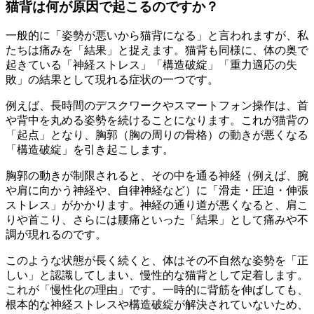
猫背は何が原因で起こるのですか？
一般的に「姿勢が悪いから猫背になる」と言われますが、私
たちは痛みを「結果」と捉えます。猫背も同様に、体の奥で
起きている「神経ストレス」「構造破綻」「重力適応の失
敗」の結果として現れる症状の一つです。
例えば、長時間のデスクワークやスマートフォン操作は、首
や背中を丸める姿勢を続けることになります。これが猫背の
「起点」となり、胸郭（胸の周りの骨格）の動きが悪くなる
「構造破綻」を引き起こします。
胸郭の動きが制限されると、その中を通る神経（例えば、腕
や肩に向かう神経や、自律神経など）に「滑走・圧迫・伸張
ストレス」がかかります。神経の通り道が悪くなると、肩こ
りや首こり、さらには腰痛といった「結果」として痛みや不
調が現れるのです。
このような状態が長く続くと、体はその不自然な姿勢を「正
しい」と認識してしまい、慢性的な猫背として定着します。
これが「慢性化の理由」です。一時的に背筋を伸ばしても、
根本的な神経ストレスや構造破綻が解決されていないため、