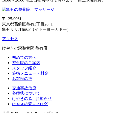
10:00～20:00 ※土日祝もやっております。第二木曜休み。
〒125-0061
東京都葛飾区亀有3丁目26−1
亀有リリオ館6F（イトーヨーカドー）
アクセス
けやきの森整骨院 亀有店
初めての方へ
整骨院のご案内
スタッフ紹介
施術メニュー・料金
お客様の声
交通事故治療
各症状について
けやきの森 - お知らせ
けやきの森 - ブログ