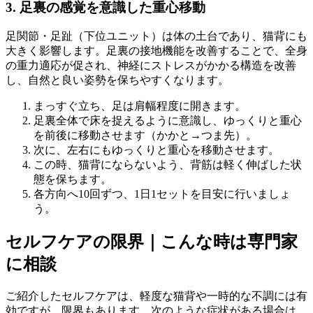
3. 足裏の感覚を意識した重心移動
足関節・足趾（下位ユニット）は体の土台であり、猫背にも
大きく影響します。足裏の接地機能を改善することで、全身
の重力適応が促され、神経にストレスがかかる構造を改善
し、自然と良い姿勢を保ちやすくなります。
まっすぐ立ち、足は肩幅程度に開きます。
足裏全体で床を捉えるように意識し、ゆっくりと重心
を前後に移動させます（かかと→つま先）。
次に、左右にもゆっくりと重心を移動させます。
この時、猫背にならないよう、背筋は軽く伸ばした状
態を保ちます。
各方向へ10回ずつ、1日1セットを目安に行いましょ
う。
セルフケアの限界｜こんな時は専門家
に相談
ご紹介したセルフケアは、軽度な猫背や一時的な不調には有
効ですが、限界もあります。次のような症状がある場合は、