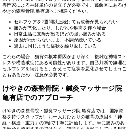
専門家による神経単位の見立てが必要です。葛飾区にあるけ
やきの森整骨院 亀有店へご相談ください。
セルフケアを2週間以上続けても改善が見られない
痛みが悪化したり、しびれや麻痺を伴う場合
日常生活に支障が出るほどの強い痛みがある
原因がわからないまま、不調が続いている
過去に同じような症状を繰り返している
これらの場合、猫背の根本原因がより深く、複雑な神経スト
レスや構造破綻にある可能性があります。自己判断で無理な
セルフケアを続けると、かえって症状を悪化させてしまうこ
ともあるため、注意が必要です。
けやきの森整骨院・鍼灸マッサージ院
亀有店でのアプローチ
けやきの森整骨院・鍼灸マッサージ院 亀有店では、国家資
格を持つスタッフが、お一人おひとりの猫背の原因を「神
経・構造・重力」の3軸で丁寧に評価します。単に痛みのあ
る部分を施術するのではなく、猫背を引き起こしている根本