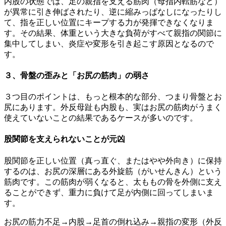
内股の状態では、足の親指を支える筋肉（母指内転筋など）
が異常に引き伸ばされたり、逆に縮みっぱなしになったりし
て、
指を正しい位置にキープする力が発揮できなくなりま
す。
その結果、
体重という大きな負荷がすべて親指の関節に
集中してしまい、
炎症や変形を引き起こす原因となるので
す。
３、骨盤の歪みと「お尻の筋肉」の弱さ
３つ目のポイントは、もっと根本的な部分、つまり骨盤とお
尻にあります。外反母趾も内股も、
実はお尻の筋肉がうまく
使えていないことの結果であるケースが多
いのです。
股関節を支えられないことが元凶
股関節を正しい位置（真っ直ぐ、またはやや外向き）
に保持
するのは、お尻の深層にある外旋筋（がいせんきん）という
筋肉です。この筋肉が弱くなると、
太ももの骨を外側に支え
ることができず、
重力に負けて足が内側に回ってしまいま
す。
お尻の筋力不足→内股→足首の倒れ込み→親指の変形（外反