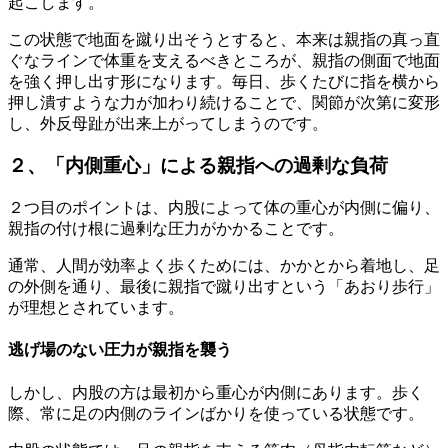
起こします。
この状態で地面を蹴り出そうとすると、
本来は親指の真っ直
ぐなラインで体重を支えるべきところが、
親指の側面で地面
を強く押し出す形になります。毎日、
歩くたびに指を横から
押し潰すような力が加わり続けることで、
関節が次第に変形
し、外反母趾が出来上がってしまうのです。
２、「内側重心」による親指への過剰な負荷
２つ目のポイントは、内股によって体の重心が内側に偏り、
親指の付け根に過剰な圧力がかかることです。
通常、人間が効率よく歩くためには、かかとから着地し、
足
の外側を通り、最後に親指で蹴り出すという「あおり歩行」
が理想とされています。
逃げ場のない圧力が親指を襲う
しかし、内股の方は最初から重心が内側にあります。歩く
際、
常に足の内側のラインばかりを使っている状態です。