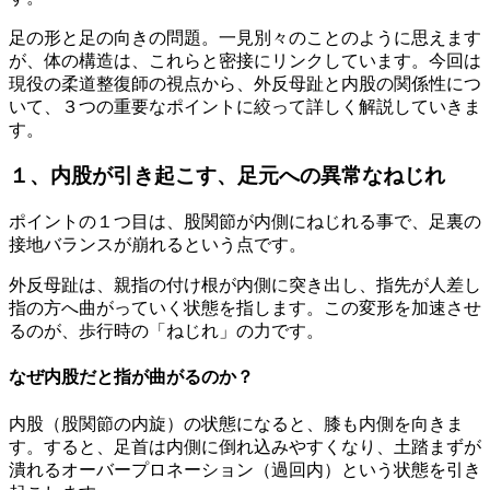
足の形と足の向きの問題。
一見別々のことのように思えます
が、体の構造は、これらと密接にリンクしています。今回は
現役の柔道整復師の視点から、
外反母趾と内股の関係性につ
いて、３つの重要なポイントに絞って詳しく解説していきま
す。
１、内股が引き起こす、足元への異常なねじれ
ポイントの１つ目は、股関節が内側にねじれる事で、
足裏の
接地バランスが崩れるという点です。
外反母趾は、親指の付け根が内側に突き出し、
指先が人差し
指の方へ曲がっていく状態を指します。
この変形を加速させ
るのが、歩行時の「ねじれ」の力です。
なぜ内股だと指が曲がるのか？
内股（股関節の内旋）の状態になると、膝も内側を向きま
す。
すると、足首は内側に倒れ込みやすくなり、土踏まずが
潰れるオーバープロネーション（過回内）という状態を引き