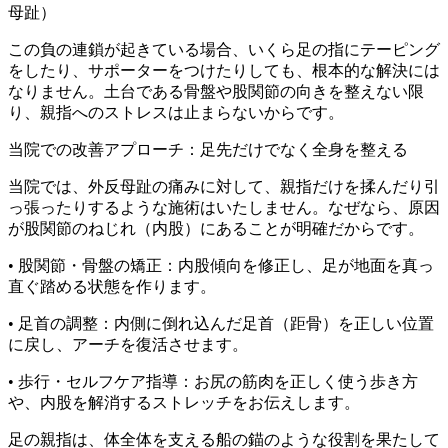
母趾）
この負の連鎖が起きている場合、
いくら足の指にテーピング
をしたり、サポーターをつけたりしても、
根本的な解決には
なりません。
土台である骨盤や股関節の向きを整えない限
り、
親指へのストレスは止まらないからです。
当院での改善アプローチ：足先だけでなく全身を整える
当院では、外反母趾の痛みに対して、
親指だけを揉んだり引
っ張ったりするような施術はいたしません。
なぜなら、原因
が股関節のねじれ（内股）にあることが明確だからです。
• 股関節・骨盤の矯正：内股傾向を修正し、
足が地面を真っ
直ぐ踏める状態を作ります。
• 足首の調整：内側に倒れ込んだ足首（距骨）を正しい位置
に戻し、
アーチを復活させます。
• 歩行・セルフケア指導：お尻の筋肉を正しく使う歩き方
や、
内股を解消するストレッチをお伝えします。
足の親指は、体全体を支える船の錨のような役割を果たして