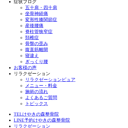
症状ブログ
五十肩・四十肩
坐骨神経痛
変形性膝関節症
産後腰痛
脊柱管狭窄症
頚椎症
骨盤の歪み
腹直筋離開
寝違え
ぎっくり腰
お客様の声
リラクゼーション
リラクゼーションピュア
メニュー・料金
施術の流れ
よくあるご質問
トピックス
TEL
けやきの森整骨院
LINE予約
けやきの森整骨院
リラクゼーション