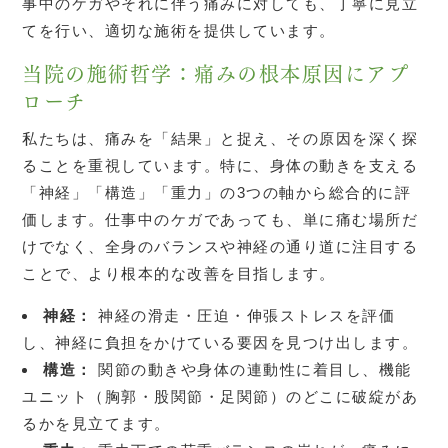
事中のケガやそれに伴う痛みに対しても、丁寧に見立
てを行い、適切な施術を提供しています。
当院の施術哲学：痛みの根本原因にアプ
ローチ
私たちは、痛みを「結果」と捉え、その原因を深く探
ることを重視しています。特に、身体の動きを支える
「神経」「構造」「重力」の3つの軸から総合的に評
価します。仕事中のケガであっても、単に痛む場所だ
けでなく、全身のバランスや神経の通り道に注目する
ことで、より根本的な改善を目指します。
神経：
神経の滑走・圧迫・伸張ストレスを評価
し、神経に負担をかけている要因を見つけ出します。
構造：
関節の動きや身体の連動性に着目し、機能
ユニット（胸郭・股関節・足関節）のどこに破綻があ
るかを見立てます。